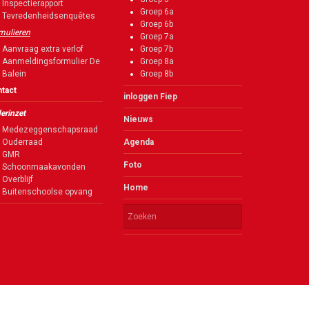
Inspectierapport
Groep 6a
Tevredenheidsenquêtes
Groep 6b
mulieren
Groep 7a
Aanvraag extra verlof
Groep 7b
Aanmeldingsformulier De
Groep 8a
Balein
Groep 8b
tact
inloggen Fiep
erinzet
Nieuws
Medezeggenschapsraad
Ouderraad
Agenda
GMR
Foto
Schoonmaakavonden
Overblijf
Home
Buitenschoolse opvang