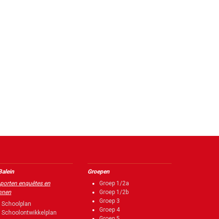
Balein
Groepen
porten enquêtes en
Groep 1/2a
nnen
Groep 1/2b
Groep 3
Schoolplan
Groep 4
Schoolontwikkelplan
Groep 5