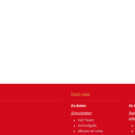
Snel naar
De Balein
De 
Schoolzaken
Rap
pla
Het Team
Schoolgids
Missie en visie