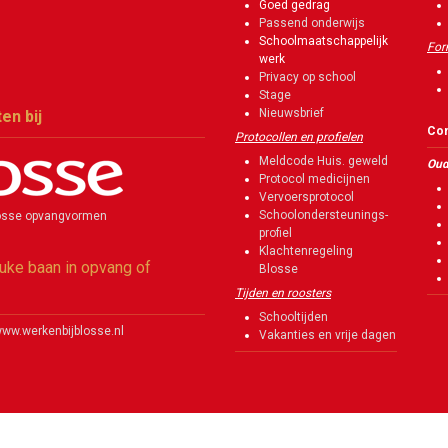
Goed gedrag
Passend onderwijs
Schoolmaatschappelijk
For
werk
Privacy op school
Stage
Nieuwsbrief
en bij
Con
Protocollen en profielen
Meldcode Huis. geweld
Oud
Protocol medicijnen
Vervoersprotocol
Schoolondersteunings-
Blosse opvangvormen
profiel
Klachtenregeling
uke baan in opvang of
Blosse
Tijden en roosters
Schooltijden
www.werkenbijblosse.nl
Vakanties en vrije dagen