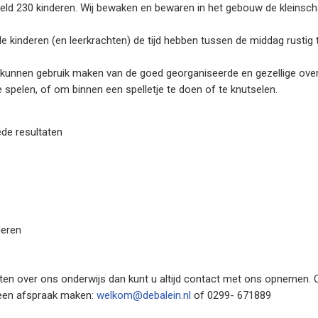
ld 230 kinderen. Wij bewaken en bewaren in het gebouw de kleinscha
 de kinderen (en leerkrachten) de tijd hebben tussen de middag rusti
 kunnen gebruik maken van de goed georganiseerde en gezellige overbl
 spelen, of om binnen een spelletje te doen of te knutselen.
de resultaten
deren
ten over ons onderwijs dan kunt u altijd contact met ons opnemen. 
 een afspraak maken:
welkom@debalein.nl
of 0299- 671889